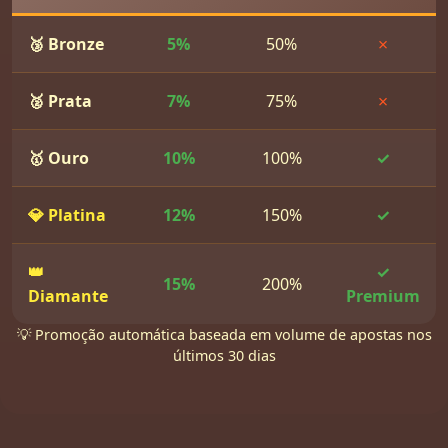
🥉 Bronze
5%
50%
✗
🥈 Prata
7%
75%
✗
🥇 Ouro
10%
100%
✓
💎 Platina
12%
150%
✓
👑
✓
15%
200%
Diamante
Premium
💡 Promoção automática baseada em volume de apostas nos
últimos 30 dias