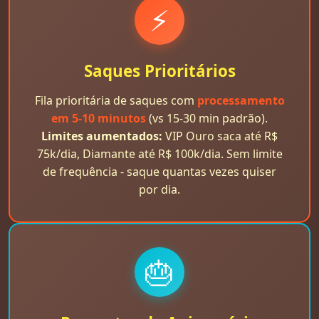
⚡
Saques Prioritários
Fila prioritária de saques com
processamento
em 5-10 minutos
(vs 15-30 min padrão).
Limites aumentados:
VIP Ouro saca até R$
75k/dia, Diamante até R$ 100k/dia. Sem limite
de frequência - saque quantas vezes quiser
por dia.
🎂