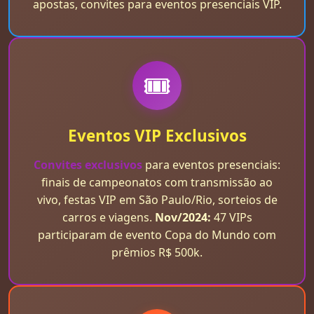
apostas, convites para eventos presenciais VIP.
🎟️
Eventos VIP Exclusivos
Convites exclusivos
para eventos presenciais:
finais de campeonatos com transmissão ao
vivo, festas VIP em São Paulo/Rio, sorteios de
carros e viagens.
Nov/2024:
47 VIPs
participaram de evento Copa do Mundo com
prêmios R$ 500k.