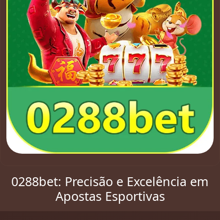
0288bet: Precisão e Excelência em
Apostas Esportivas