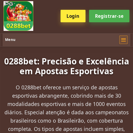
Login
Registrar-se
Menu
0288bet: Precisão e Excelência
em Apostas Esportivas
O 0288bet oferece um serviço de apostas
esportivas abrangente, cobrindo mais de 30
modalidades esportivas e mais de 1000 eventos
diários. Especial atenção é dada aos campeonatos
brasileiros como o Brasileirão, com cobertura
completa. Os tipos de apostas incluem simples,