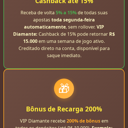
Cashback até 15%
Receba de volta
5% a 15%
de todas suas
apostas
toda segunda-feira
automaticamente
, sem rollover.
VIP
Diamante:
Cashback de 15% pode retornar
R$
15.000
em uma semana de jogo ativo.
Creditado direto na conta, disponível para
saque imediato.
🎁
Bônus de Recarga 200%
VIP Diamante recebe
200% de bônus
em